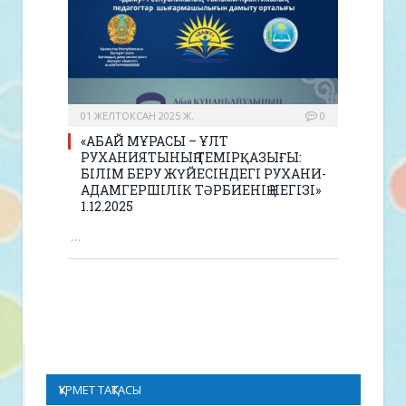
01 ЖЕЛТОКСАН 2025 Ж.
0
«АБАЙ МҰРАСЫ – ҰЛТ
РУХАНИЯТЫНЫҢ ТЕМІРҚАЗЫҒЫ:
БІЛІМ БЕРУ ЖҮЙЕСІНДЕГІ РУХАНИ-
АДАМГЕРШІЛІК ТӘРБИЕНІҢ НЕГІЗІ»
1.12.2025
…
ҚҰРМЕТ ТАҚТАСЫ