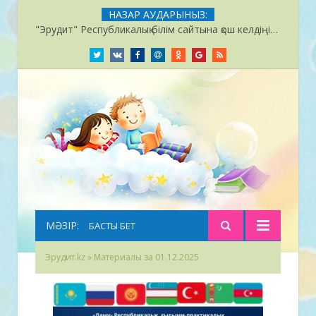
НАЗАР АУДАРЫНЫЗ:
"Эрудит" Республикалық білім сайтына қош келдіңіздер!
Twitter
Вконтакте
Facebook
M@il
Однокласники
Google+
RSS
МӘЗІР:
БАСТЫ БЕТ
Эрудит.kz
» Материалы за 01.12.2025