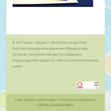
© 2017 жылы. «Эрудит» - Интеллектуалды білім
порталы халықаралық ғылым мен білімді қолдау
орталығы. Кез-келген ақпаратты пайдалану
барысында www.эрудит.kz сайтына сілтеме жасалыну
қажет.
Сайт жобасын дайындаған «ToWeb.kz» компаниясы.
Сайтқа тапсырыс беру
.