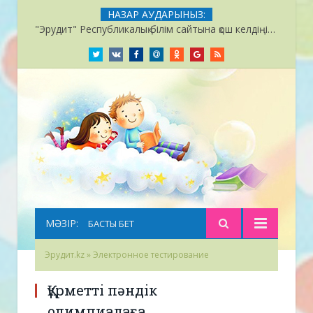
НАЗАР АУДАРЫНЫЗ:
"Эрудит" Республикалық білім сайтына қош келдіңіздер!
Twitter
Вконтакте
Facebook
M@il
Однокласники
Google+
RSS
МӘЗІР:
БАСТЫ БЕТ
Эрудит.kz
» Электронное тестирование
Құрметті пәндік
олимпиадаға