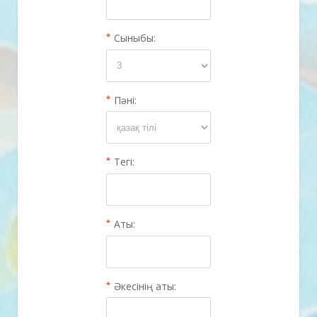
*
Сыныбы:
*
Пәні:
*
Тегі:
*
Аты:
*
Әкесінің аты: