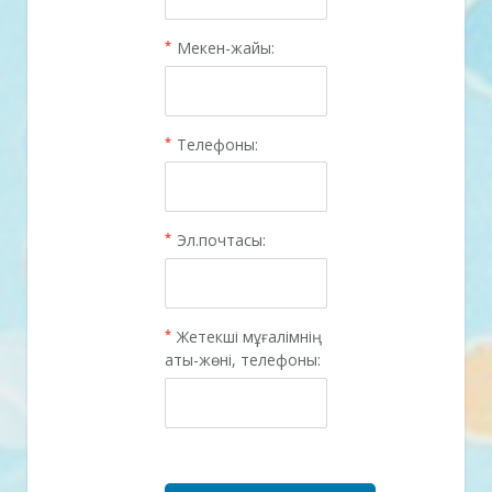
*
Мекен-жайы:
*
Телефоны:
*
Эл.почтасы:
*
Жетекші мұғалімнің
аты-жөні, телефоны: