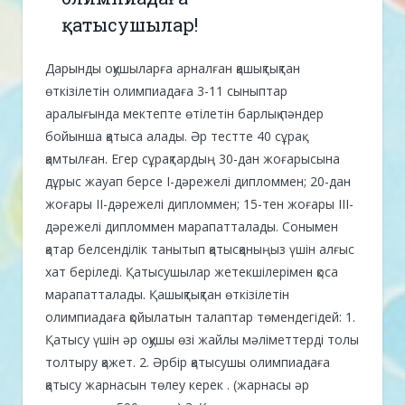
қатысушылар!
Дарынды оқушыларға арналған қашықтықтан
өткізілетін олимпиадаға 3-11 сыныптар
аралығында мектепте өтілетін барлық пәндер
бойынша қатыса алады. Әр тестте 40 сұрақ
қамтылған. Егер сұрақтардың 30-дан жоғарысына
дұрыс жауап берсе І-дәрежелі дипломмен; 20-дан
жоғары ІІ-дәрежелі дипломмен; 15-тен жоғары ІІІ-
дәрежелі дипломмен марапатталады. Сонымен
қатар белсенділік танытып қатысқаныңыз үшін алғыс
хат беріледі. Қатысушылар жетекшілерімен қоса
марапатталады. Қашықтықтан өткізілетін
олимпиадаға қойылатын талаптар төмендегідей: 1.
Қатысу үшін әр оқушы өзі жайлы мәліметтерді толық
толтыру қажет. 2. Әрбір қатысушы олимпиадаға
қатысу жарнасын төлеу керек . (жарнасы әр