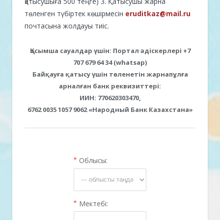
қатысушыға 500 теңге) 3. Қатысушы жарна
төленген түбіртек көшірмесін
eruditkaz@mail.ru
почтасына жолдауы тиіс.
Қосымша сауалдар үшін: Портал әдіскерлері +7
707 679 64 34 (whatsap)
Байқауға қатысу үшін төленетін жарнапұлға
арналған банк реквизиттері:
ИИН: 770620303470,
6762 0035 1057 9062 «Народный Банк Казахстана»
*
Облысы:
*
Мектебі: