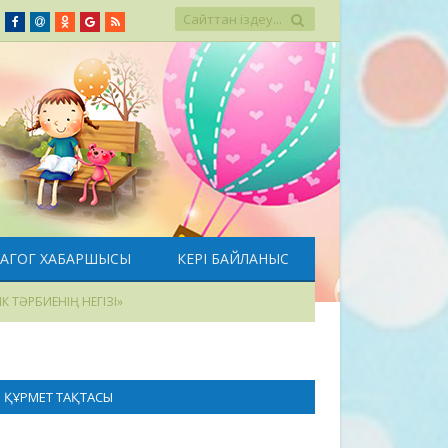
r
Вконтакте
Facebook
M@il
Однокласники
Google+
RSS
ДАГОГ ХАБАРШЫСЫ
КЕРІ БАЙЛАНЫС
 ТӘРБИЕНІҢ НЕГІЗІ»
ҚҰРМЕТ ТАҚТАСЫ