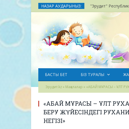
НАЗАР АУДАРЫНЫЗ:
"Эрудит" Республика
БАСТЫ БЕТ
БІЗ ТУРАЛЫ
ЖА
Эрудит.kz
»
Мақалалар
» «АБАЙ МҰРАСЫ – ҰЛТ РУ
«АБАЙ МҰРАСЫ – ҰЛТ РУХА
БЕРУ ЖҮЙЕСІНДЕГІ РУХАНИ
НЕГІЗІ»