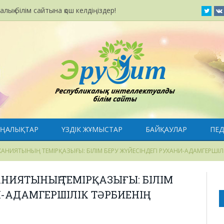
лық білім сайтына қош келдіңіздер!
Twitte
ҢАЛЫҚТАР
ҮЗДІК ЖҰМЫСТАР
БАЙҚАУЛАР
ПЕ
ХАНИЯТЫНЫҢ ТЕМІРҚАЗЫҒЫ: БІЛІМ БЕРУ ЖҮЙЕСІНДЕГІ РУХАНИ-АДАМГЕРШІЛІК
НИЯТЫНЫҢ ТЕМІРҚАЗЫҒЫ: БІЛІМ
-АДАМГЕРШІЛІК ТӘРБИЕНІҢ